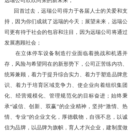
远瑞公司欣欣向荣的新未来；
回首过去，远瑞公司得力于各届人士的关爱和支
持，因为你们成就了远瑞的今天；展望未来，远瑞公
司更有待于社会的包容和注目，因为远瑞公司将通过
发展惠顾社会；
在立体停车设备制造行业面临着挑战和机遇并
存，风险与希望同在的新形势下，公司正苦练内功、
统筹兼顾，着力于提升综合实力、着力于塑造品牌意
识、着力于培育区域竞争力、使企业向着组织集团
化、经营规模化、管理规范化的目标奋进；始终秉
承“诚信、创新、双赢”的企业精神，坚持“激情、热
情、专业”的企业文化，厚德载物，自强不息，以诚
信为品牌，以品牌为旗帜，育人才兴企业，建制度做