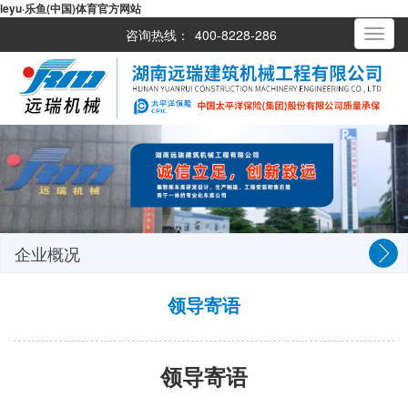
leyu·乐鱼(中国)体育官方网站
咨询热线：
400-8228-286
Toggle
navigati
企业概况
领导寄语
领导寄语