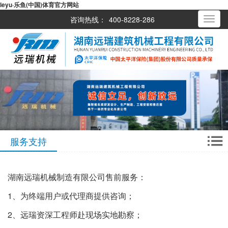
leyu·乐鱼(中国)体育官方网站
咨询热线：
400-8228-286
Toggle
navigati
服务支持
湖南远瑞机械制造有限公司售前服务：
1、为终端用户或代理商提供咨询；
2、远瑞资深工程师赴现场实地勘察；