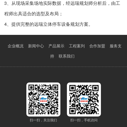
3、从现场采集场地实际数据，经远瑞规划师分析后，由工
程师出具适合的选型及布局；
4、提供完整的远瑞立体停车设备规划方案。
企业概况
新闻中心
产品展示
工程案列
合作加盟
服务支
持
联系我们
扫一扫，关注我们
扫一扫，手机访问