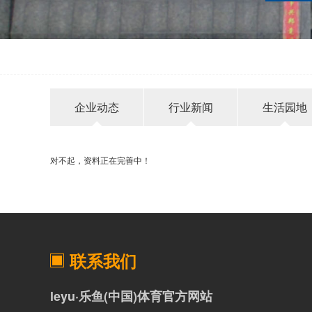
企业动态
行业新闻
生活园地
对不起，资料正在完善中！
联系我们
leyu·乐鱼(中国)体育官方网站