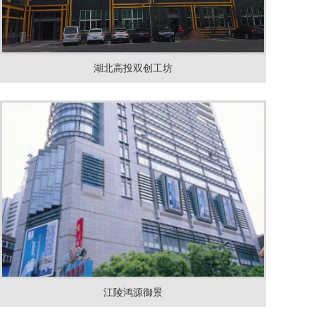
湖北高投双创工坊
江陵鸿源御景