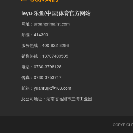
leyu·乐鱼(中国)体育官方网站
网址：urbanprimalist.com
邮编：414300
服务热线：400-822-8286
销售热线：13707400505
电话：0730-3798128
传真：0730-3753717
邮箱：yuanruijx@163.com
总公司地址：湖南省临湘市三湾工业园
COPYRIGHT