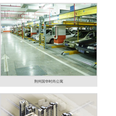
荆州国华时尚公寓