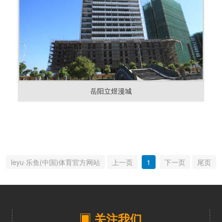
岳阳立煜漫城
leyu·乐鱼(中国)体育官方网站
上一页
1
下一页
尾页
关注我们