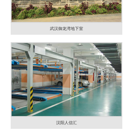
武汉御龙湾地下室
汉阳人信汇