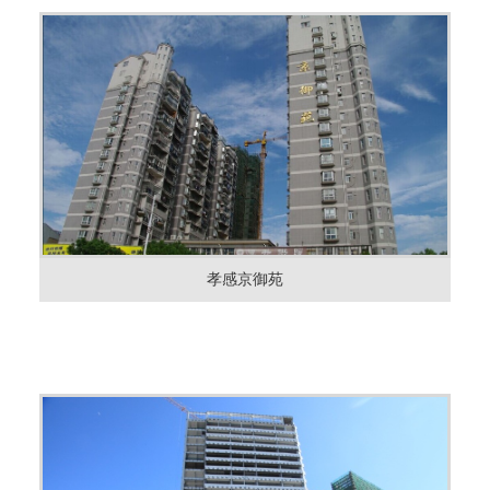
孝感京御苑