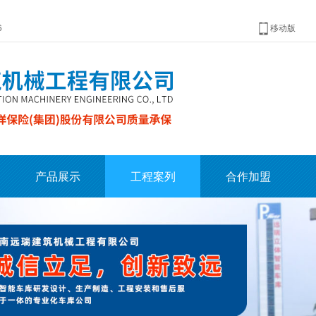
6
移动版
产品展示
工程案列
合作加盟