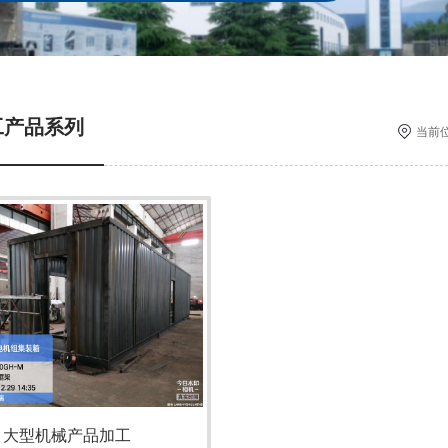
工产品系列
当前
大型机械产品加工