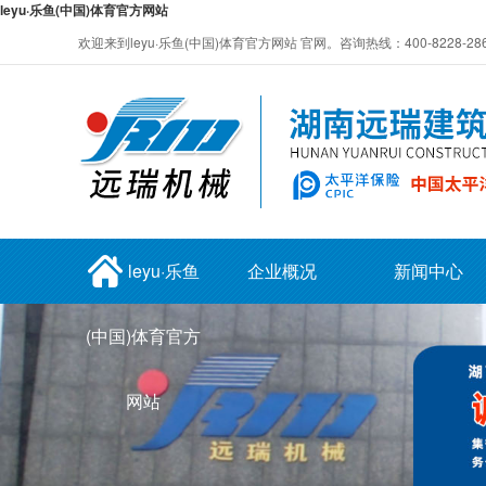
leyu·乐鱼(中国)体育官方网站
欢迎来到leyu·乐鱼(中国)体育官方网站 官网。咨询热线：400-8228-28
leyu·乐鱼
企业概况
新闻中心
(中国)体育官方
网站