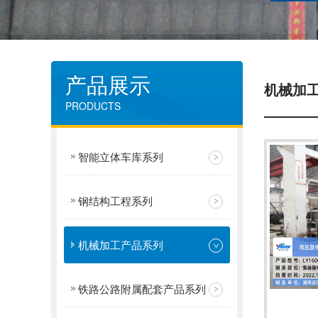
产品展示
机械加
PRODUCTS
智能立体车库系列
钢结构工程系列
机械加工产品系列
铁路公路附属配套产品系列